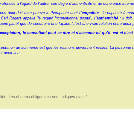
rofondes à l’égard de l’autre, son degré d’authenticité et de cohérence intern
ces dont doit faire preuve le thérapeute sont
l’empathie
: la capacité à mont
Carl Rogers appelle ‘le regard inconditionnel positif’,
l’authenticité
: il doi
roprié plutôt que de construire une façade (c’est une vraie relation entre deux
cceptation, le consultant peut se dire et s’accepter tel qu’il est et c’e
tation de soi-même est que les relations deviennent réelles. La personne ne 
t avoir lieu.
liée.
Les champs obligatoires sont indiqués avec
*