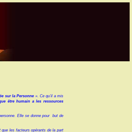
ée sur la Personne
». Ce qu’il a mis
que être humain a les ressources
 personne. Elle se donne pour but de
 que les facteurs opérants de la part